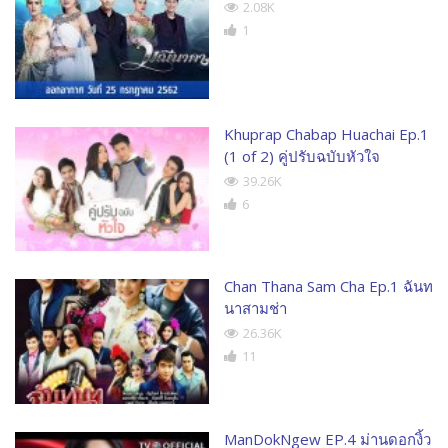
2.08K
1
Khuprap Chabap Huachai Ep.1
(1 of 2) คู่ปรับฉบับหัวใจ
39.26K
6
Chan Thana Sam Cha Ep.1 ฉันท
นาสามช่า
26.36K
11
ManDokNgew EP.4 ม่านดอกงิ้ว