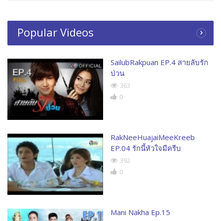
Popular Videos
SailubRakpuan EP.4 สายลับรัก
ป่วน
363
0
RakNeeHuajaiMeeKreeb
EP.04 รักนี้หัวใจมีครีบ
392
0
Mani Nakha Ep.15