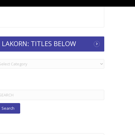
LAKORN: TITLES BELOW
KORN:
TLES
ELOW
arch
r: