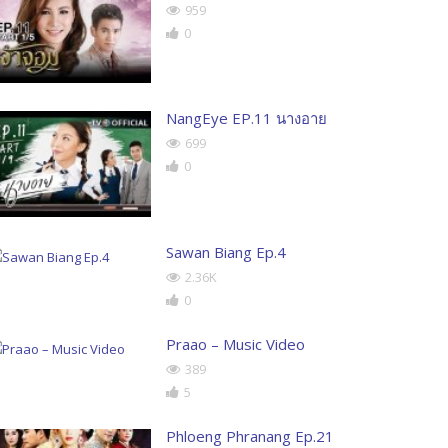
959
0
NangEye EP.11 นางอาย
699
0
Sawan Biang Ep.4
2.36K
0
Praao – Music Video
389
5
Phloeng Phranang Ep.21