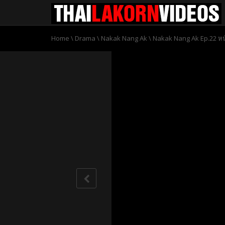
Home
\
Drama
\
Nakak Nang Ak
\
Nakak Nang Ak Ep.22 ห