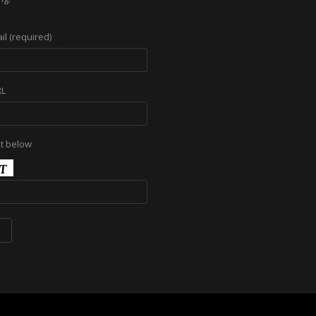
il (required)
RL
xt below