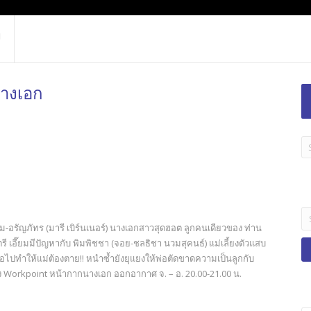
นางเอก
LA
TI
B
Se
fo
ี๊ยม-อรัญภัทร (มารี เบิร์นเนอร์) นางเอกสาวสุดฮอต ลูกคนเดียวของ ท่าน
ี เอี๊ยมมีปัญหากับ พิมพิชชา (จอย-ชลธิชา นวมสุคนธ์) แม่เลี้ยงตัวแสบ
อไปทำให้แม่ต้องตาย!! หนำซ้ำยังยุแยงให้พ่อตัดขาดความเป็นลูกกับ
ง Workpoint หน้ากากนางเอก ออกอากาศ จ. – อ. 20.00-21.00 น.