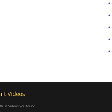
it Videos
th us Videos you found
ng.