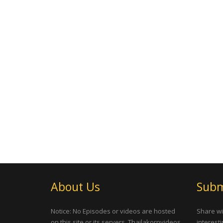
About Us
Subm
Notice: No Episodes or videos are hosted
Share wi
on this site or its servers, Thailakornvideos
interesti