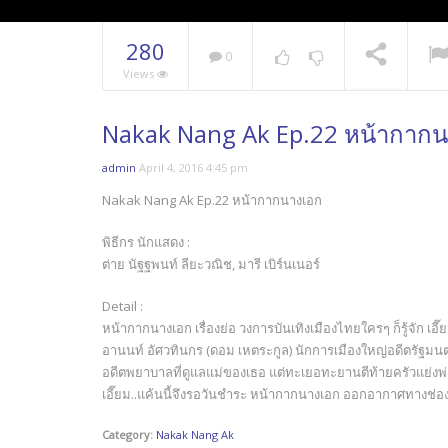
280
0
Views
Nakak Nang Ak Ep.22 หน้ากาก
admin
April 4, 2016 4:45 pm
Nakak Nang Ak Ep.22 หน้ากากนางเอก
พิธีกร นักแสดง :
ต่าย นัฐฐพนท์ ลียะวณิช, มารี เบิร์นเนอร์
Detail :
หน้ากากนางเอก เรื่องย่อ วงการบันเทิงเมืองไทยใครๆ ก็รู้จัก เอ
อานนท์ อัศวทินกร (ดอม เหตระกูล) นักการเมืองใหญ่อดีตรัฐมนตร
อดีตพยาบาลที่ดูแลแม่ของเธอ แต่ทะเยอทะยานตีท้ายครัวแย่งพ่
เอี๊ยม..แค้นนี้จึงรอวันชำระ หน้ากากนางเอก ออกอากาศทางช่อ
Category:
Nakak Nang Ak