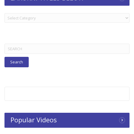
LAKORN:
TITLES
BELOW
Search
for:
Popular Videos