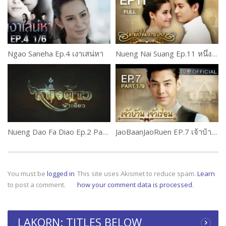
Ngao Saneha Ep.4 เงาเสน่หา
Nueng Nai Suang Ep.11 หนึ่งในทรวง
Nueng Dao Fa Diao Ep.2 Part 1
JaoBaanJaoRuen EP.7 เจ้าบ้านเจ้าเรือน
You must be
logged in
This site uses Akismet to reduce spam.
Learn
to post a comment.
how your comment data is processed
.
LAKORN: TITLES BELOW