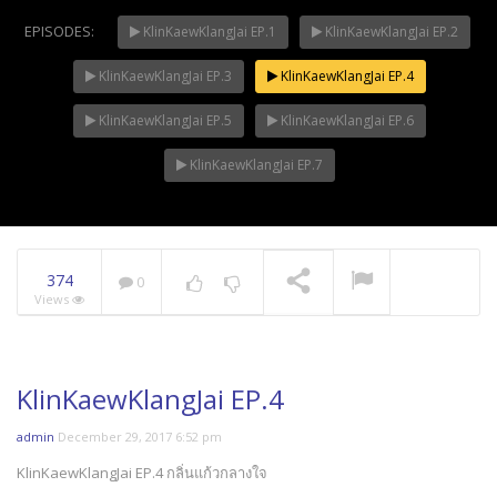
EPISODES:
KlinKaewKlangJai EP.1
KlinKaewKlangJai EP.2
KlinKaewKlangJai EP.3
KlinKaewKlangJai EP.4
Mani Nakha Ep.14
NOW PLAYING
KlinKaewKlangJai EP.5
KlinKaewKlangJai EP.6
KlinKaewKlangJai EP.7
374
0
Views
KlinKaewKlangJai EP.4
admin
December 29, 2017 6:52 pm
KlinKaewKlangJai EP.4 กลิ่นแก้วกลางใจ