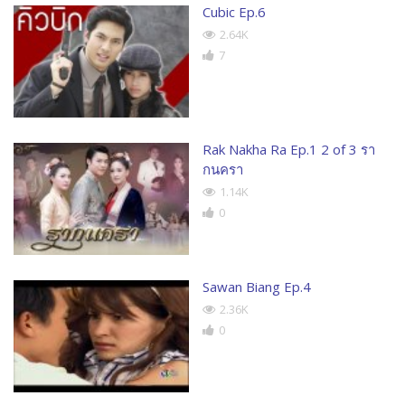
Cubic Ep.6
2.64K
7
Rak Nakha Ra Ep.1 2 of 3 รา
กนครา
1.14K
0
Sawan Biang Ep.4
2.36K
0