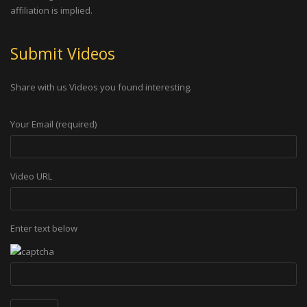
affiliation is implied.
Submit Videos
Share with us Videos you found interesting.
Your Email (required)
Video URL
Enter text below