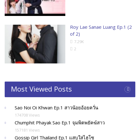
Roy Lae Sanae Luang Ep.1 (2
of 2)
7.29K
2
Most Viewed Posts
Sao Noi Oi Khwan Ep.1 สาวน้อยอ้อยควั่น
174708 Views
Chumphit Phayak Sao Ep.1 จุมพิตพยัคฆ์สาว
157181 Views
Gossip Girl Thailand Ep.1 แสบใสไฮโซ