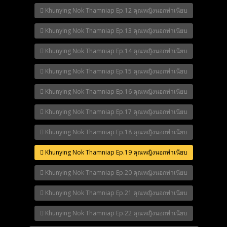
Khunying Nok Thamniap Ep.12 คุณหญิงนอกทำเนียบ
Khunying Nok Thamniap Ep.13 คุณหญิงนอกทำเนียบ
Khunying Nok Thamniap Ep.14 คุณหญิงนอกทำเนียบ
Khunying Nok Thamniap Ep.15 คุณหญิงนอกทำเนียบ
Khunying Nok Thamniap Ep.16 คุณหญิงนอกทำเนียบ
Khunying Nok Thamniap Ep.17 คุณหญิงนอกทำเนียบ
Khunying Nok Thamniap Ep.18 คุณหญิงนอกทำเนียบ
Khunying Nok Thamniap Ep.19 คุณหญิงนอกทำเนียบ
Khunying Nok Thamniap Ep.20 คุณหญิงนอกทำเนียบ
Khunying Nok Thamniap Ep.21 คุณหญิงนอกทำเนียบ
Khunying Nok Thamniap Ep.22 คุณหญิงนอกทำเนียบ