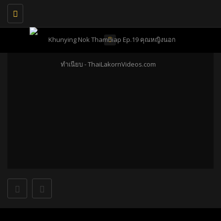
Toggle
navigation
Mani Nakha Ep.14
NOW PLAYING