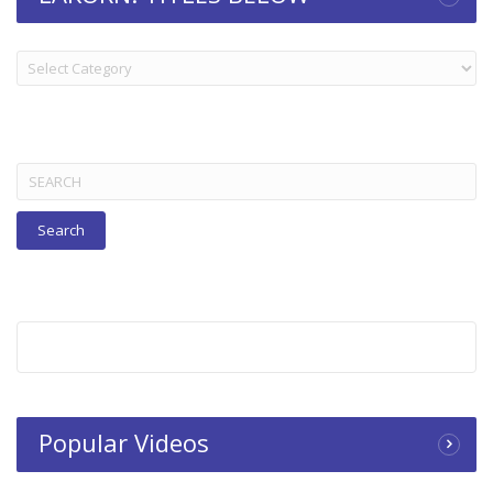
LAKORN:
TITLES
BELOW
Search
for:
Popular Videos