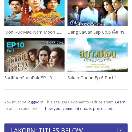
Mon Ruk Mae Nam Moon Ep.7 (2 of 2)
Dang Sawan Sap Ep.5 ดั่งสวรรค์สาป
SudKaenSaenRuk EP.10
Sakao Duean Ep.6 Part 1
You must be
logged in
This site uses Akismet to reduce spam.
Learn
to post a comment.
how your comment data is processed
.
LAKORN: TITLES BELOW