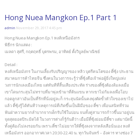
Hong Nuea Mangkon Ep.1 Part 1
admin
November 29, 2017 4:45 pm
Hong Nuea Mangkon Ep.1 หงส์เหนือมังกร
พิธีกร นักแสดง :
เมลดา สุศรี, กฤตฤทธิ์ บุตรพรม, อาทิตย์ ตั้งวิบูลย์พาณิชย์
Detail :
หงส์เหนือมังกร ในงานเลี้ยงรับปริญญาของ หลิว บุตรีคนโตของ ตี๋ซุ้ง ประธาน
สมาคมการค้าไทยจีน ซึ่งคนในวงการจะรู้ว่าตี๋ซุ้งคือเจ้าพ่อผู้ยิ่งใหญ่แห่ง
วงการนักเลงเมืองไทย แต่ทันทีที่สิ้นเสียงประทัด ร่างของตี๋ซุ้งต้องล้มลงเมื่อ
เขาโดนกระสุนไม่ทราบที่มาพุ่งเข้ามาที่ต้นแขน หากเขาไม่ก้มลงเพื่อโอบ
กอดลูกสาวอันเป็นที่รักที่นั่งอยู่ละก็ กระสุนนัดนั้นคงพุ่งตัดขั้วหัวใจของเขาไป
แล้ว ตี๋ซุ้งรู้ได้ทันทีว่าเหตุการณ์ที่เกิดขึ้นเป็นฝีมือของ ตี๋ซา เพื่อนสนิทที่ร่วม
ฟันฝ่าความยากลำบากจากเด็กรับใช้ในบ่อน จนทั้งคู่สามารถก้าวขึ้นมาอยู่บน
จุดสุดยอดปิระมิดได้ ในวงการต่างก็รู้กันดีว่า เมื่อมีตี๋ซุ้งย่อมมีตี๋ซา แต่มาบัดนี้
ทั้งคู่ต้องไม่ลงรอยกัน เพราะตี๋ซาไม่อยากให้ตี๋ซุ้งลงจากหลังเสือนั่นเอง หงส์
เหนือมังกร ออกอากาศเวลา 20:30-22.40 น. ทุกวันจันทร์ – อังคาร ทางช่อง 7