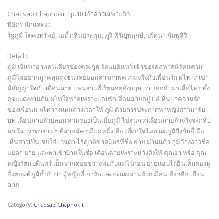
Chaosao Chaphokit Ep.18 เจ้าสาวเฉพาะกิจ
พิธีกร นักแสดง :
รัฐภูมิ โตคงทรัพย์, เอมี่ กลิ่นประทุม, ภูริ หิรัญพฤกษ์, ปริศนา กัมพูสิริ
Detail :
ภูมิ เป็นทายาทคนเดียวของตระกูล รัตนบดินทร์ เจ้าของคฤหาสน์รัตนคาม
ภูมิไม่อยากถูกคลุมถุงชน เลยยอมสารภาพความจริงกับเพื่อนรัก ผไท ว่าเขา
มีสัญญาใจกับ เดือนฉาย แฟนสาวที่เรียนอยู่อังกฤษ ว่าเธอกลับมาเมื่อไหร่ ทั้ง
คู่จะแต่งงานกัน ผไทใจหายเพราะแอบรักเดือนฉายอยู่ แต่เห็นแก่ความรัก
ของเพื่อนม ผไทวางแผนถ่วงเวลาให้ ภูมิ ด้วยการประกาศหาหญิงสาวมารับ
บท เดือนฉายตัวปลอม สวมรอยเป็นเมียภูมิ ไปจนกว่าเดือนฉายตัวจริงจะกลับ
มา ในบรรดาสาว ๆ ที่มาสมัคร มีแค่หนึ่งเดียวที่ถูกใจไผท แต่ภูมิถึงกับยี้เมื่อ
เห็นสาวเปิ่นเชยใส่แว่นตา ไร้ญาติขาดมิตรที่ชื่อ ยาย ม่านแก้ว ภูมิจ้างสาวชื่อ
แปลก ยาย และพาเข้าบ้านในชื่อ เดือนฉายเพราะหวังดึงให้ คุณย่า หรือ คุณ
หญิงรัตนบดินทร์ เป็นพวกคอยขวางพ่อกับแม่ไว้ก่อน ยายแอบได้ยินเต็มสองหู
ยิ่งตอนที่ภูมิย้ำกับว่า ผู้หญิงที่เขารักและจะแต่งงานด้วย มีคนเดียวคือ เดือน
ฉาย
Category:
Chaosao Chaphokit