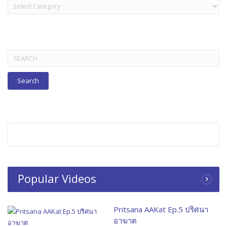
LAKORN:
TITLES
BELOW
Search
for:
Popular Videos
Pritsana AAKat Ep.5 ปริศนา
อาฆาต