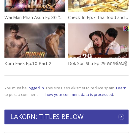
Wai Man Phan Asun Ep.30 วัยมันพันธุ์อสูร
Check-In Ep.7 Thai food and Travel TV Show
Kom Faek Ep.10 Part 2
Dok Son Shu Ep.29 ดอกซ่อนชู้
You must be
logged in
This site uses Akismet to reduce spam.
Learn
to post a comment.
how your comment data is processed
.
LAKORN: TITLES BELOW