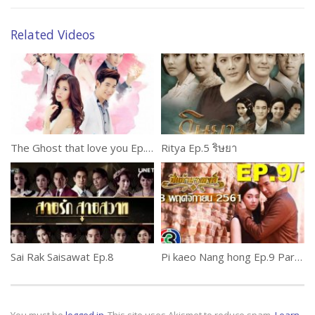
Related Videos
The Ghost that love you Ep.9 (2 of 2)
Ritya Ep.5 ริษยา
Sai Rak Saisawat Ep.8
Pi kaeo Nang hong Ep.9 Part 1
You must be
logged in
This site uses Akismet to reduce spam.
Learn