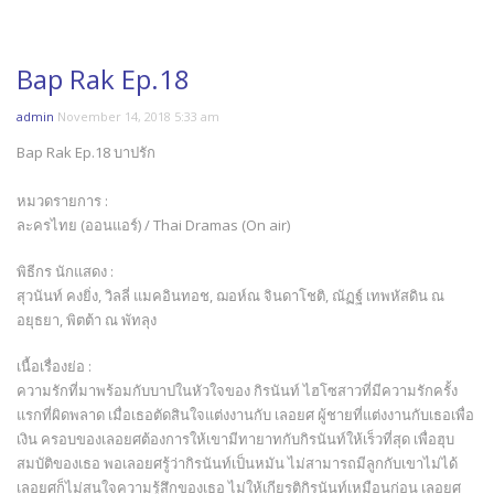
Bap Rak Ep.18
admin
November 14, 2018 5:33 am
Bap Rak Ep.18 บาปรัก
หมวดรายการ :
ละครไทย (ออนแอร์) / Thai Dramas (On air)
พิธีกร นักแสดง :
สุวนันท์ คงยิ่ง, วิลลี่ แมคอินทอช, ฌอห์ณ จินดาโชติ, ณัฏฐ์ เทพหัสดิน ณ
อยุธยา, พิตต้า ณ พัทลุง
เนื้อเรื่องย่อ :
ความรักที่มาพร้อมกับบาปในหัวใจของ กิรนันท์ ไฮโซสาวที่มีความรักครั้ง
แรกที่ผิดพลาด เมื่อเธอตัดสินใจแต่งงานกับ เลอยศ ผู้ชายที่แต่งงานกับเธอเพื่อ
เงิน ครอบของเลอยศต้องการให้เขามีทายาทกับกิรนันท์ให้เร็วที่สุด เพื่อฮุบ
สมบัติของเธอ พอเลอยศรู้ว่ากิรนันท์เป็นหมัน ไม่สามารถมีลูกกับเขาไม่ได้
เลอยศก็ไม่สนใจความรู้สึกของเธอ ไม่ให้เกียรติกิรนันท์เหมือนก่อน เลอยศ