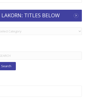
LAKORN: TITLES BELOW
KORN:
TLES
ELOW
arch
r: