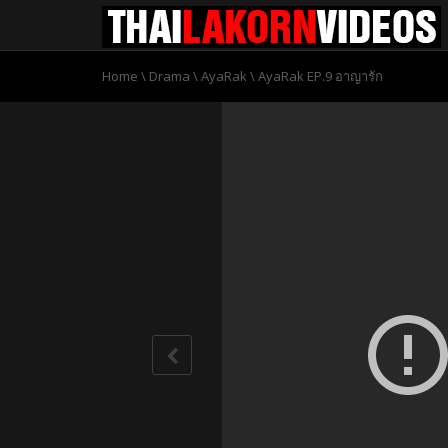
Home
\
Drama
\
AyaRak
\
AyaRak EP.9 อาญารัก