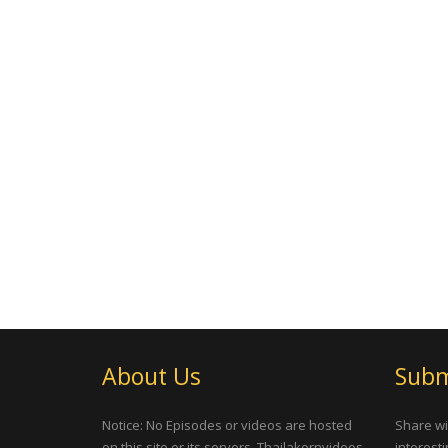
About Us
Subm
Notice: No Episodes or videos are hosted
Share wi
on this site or its servers, Thailakornvideos
interesti