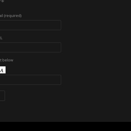
il (required)
RL
xt below