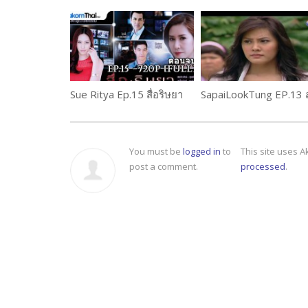
Sue Ritya Ep.15 สื่อริษยา
You must be
logged in
to
This site uses 
post a comment.
processed
.