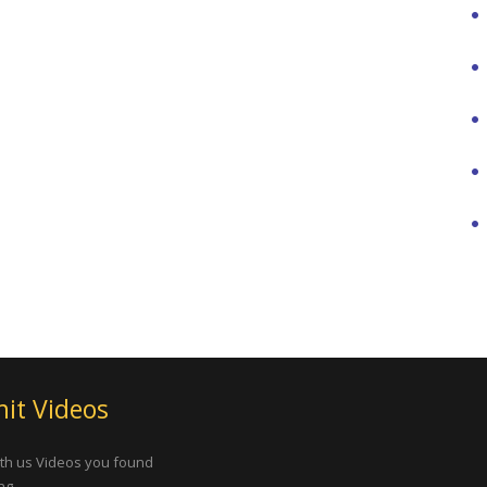
it Videos
th us Videos you found
ng.