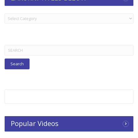
LAKORN:
TITLES
BELOW
Search
for:
Popular Videos