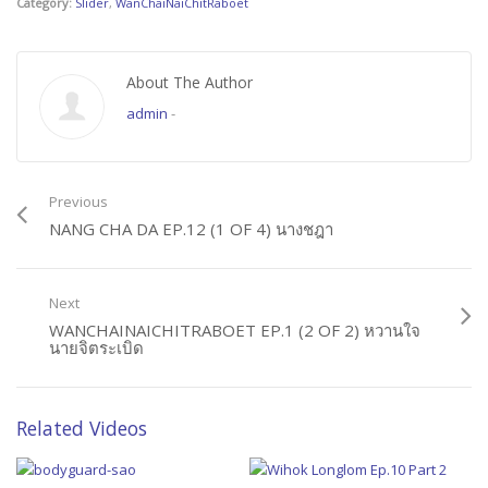
Category:
Slider
,
WanChaiNaiChitRaboet
About The Author
admin
-
Previous
NANG CHA DA EP.12 (1 OF 4) นางชฎา
Next
WANCHAINAICHITRABOET EP.1 (2 OF 2) หวานใจ
นายจิตระเบิด
Related Videos