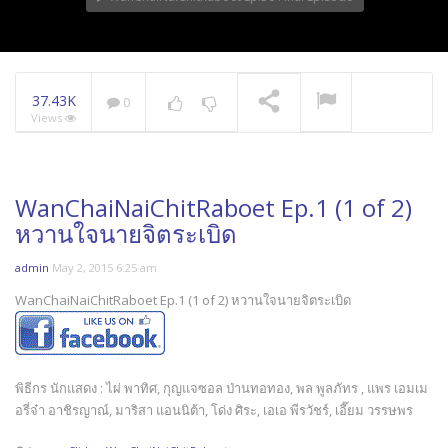
37.43K
0
Views
WanChaiNaiChitRaboet Ep.1 (1 of 2)
หวานใจนายจิตระเบิด
admin
May 2, 2015 6:25 am
WanChaiNaiChitRaboet Ep.1 (1 of 2) หวานใจนายจิตระเบิด
พิธีกร นักแสดง : ไผ่ พาทิศ, กุญแจซอล ป่านทอทอง, พล พูลภัทร , แพร เอมเม
อรี่จ๋า อาชิรญาณ์, มาริสา แอนนิต้า, โด่ง ศิระ, เอเอ พีรวัชร์, เอี๊ยม วรรษพร