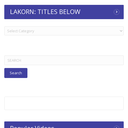
LAKORN: TITLES BELOW
LAKORN:
TITLES
BELOW
Search
for:
Popular Videos