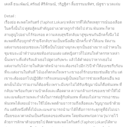
เคลลี่ ธนะพัฒน์, ศรัณย์ ศิริลักษณ์, วริฏฐิสา ลิ้มธรรมมหิศร, ณัฐชา นวลแจ่ม
Detail :
เรื่องย่อ ตะพดโลกันตร์ (Taphot Lokan) หลังจากที่ได้เกิดเหตุการณ์นองเลือด
ในครั้งนั้นไป คู่ต่อสู้คนสำคัญอย่างเวตาลถูกกำจัดไป ส่วน พันเทพ ก็หาย
สาบสูญไปอย่างไร้ร่องรอย ความสงบสุขจึงกลับมาสู่ชุมชนกันอีกครั้งนึง ไม้
ตะพดที่เกือบถูกทำร้ายจึงกลับรวมเป็นหนึ่งเดียวอีกครั้ง ทำให้เมฆ จัดงาน
แต่งงานของอบเชยและไม้ซึ่งเป็นไปอย่างฉุกละหุกเป็นอย่างมาก แม้ว่าคนใน
ชุมชนจะเม้าท์ว่าอบเชยท้องก่อนแต่ง แต่หญิงสาวก็ไม่สนใจคำครรหาเหล่า
นั้นเพราะที่แท้จริงแล้วเธอไปดูดวงกับพระ แล้วได้คำตอบว่าหากเธอไม่
แต่งงานกับไม้ภายในสัปดาห์หน้าอาจจะต้องรอไปอีก75ปี ทำให้อบเชยรีบร้อน
ที่จะแต่งงานในทันที ไม้เองก็ตกลงใจเพราะเขาเองก็รักอบเชยเช่นเดียวกัน แต่
เขาจะต้องออกไปปฏิบัติภารกิจแทนเมฆผู้เป็นพ่อในการช่วยเหลือคนอื่น พอ
ตกเย็นไม้มาร่วมงานก็ต้องเซ็ง เพราะมีแขกไม่ได้รับเชิญมานั่นก็คือพันเทพ ที่
กลับมาพร้อมกับความบ้าคลั่งและเดือดดาล ความกล้าแกร่งของเขาทำให้ไม้
และเมฆต้องรวมพละกำลังในการต่อสู้กับพันเทพ ทั้งสองไม่สามารถเอาชนะ
พันเทพได้เลยแม้ว่าจะใช้ไม้ตะพดด้ามยาวรวมถึงเลือดและวิญญาณเข้าด้วย
กัน แต่สิ่งหนึ่งที่ทั้งไม้และเมฆสามารถนำมาได้ก็คือการกระตุกหูที่ยังไม่เน่า
เปื่อยของเวตาลมันเป็นสร้อยคอของพันเทพ โดยพันเทพก่อความวุ่นวายไว้
ด้วยการลักพาตัวอบเชยไป ติดตามตะพดโลกันตร์ (Taphot Lokan)ได้ทาง