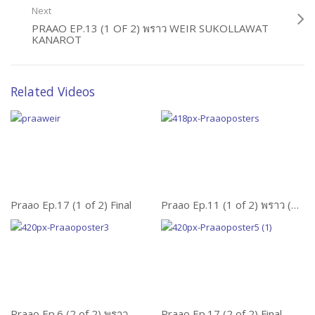
Next
PRAAO EP.13 (1 OF 2) พราว WEIR SUKOLLAWAT
KANAROT
Related Videos
Praao Ep.17 (1 of 2) Final
Praao Ep.11 (1 of 2) พราว (Weir Sukollawat Kanarot, Aum Patcharapa Chaichue)
Praao Ep.6 (2 of 2) พราว
Praao Ep.17 (2 of 2) Final