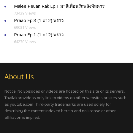
Malee Peuan Rak Ep.1 มาลีเพื่อนรักพลังพิสดาร
73439 Views
Praao Ep.3 (1 of 2) พราว
69031 Views
Praao Ep.1 (1 of 2) พราว
64270 Views
About Us
Notice: No Episodes or videos are hosted on this site or its servers,
Thailakornvideos only link to videos on other websites or sites such
as youtube.com Third-party trademarks are used solely for
describing the content indexed herein and no license or other
affiliation is implied.