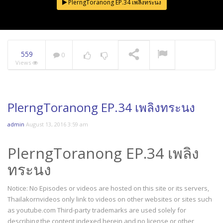
PlerngToranong EP.34 เพลิงทระนง
559
0
Views
PlerngToranong EP.34 เพลิงทระนง
admin
August 13, 2016 3:59 am
PlerngToranong EP.34 เพลิง
ทระนง
Notice: No Episodes or videos are hosted on this site or its servers,
Thailakornvideos only link to videos on other websites or sites such
as youtube.com Third-party trademarks are used solely for
describing the content indexed herein and no license or other