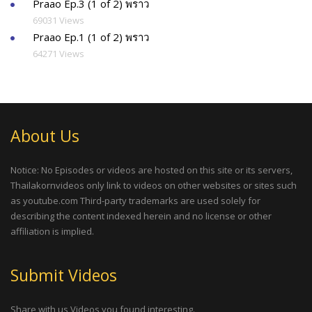
Praao Ep.3 (1 of 2) พราว
69031 Views
Praao Ep.1 (1 of 2) พราว
64271 Views
About Us
Notice: No Episodes or videos are hosted on this site or its servers,
Thailakornvideos only link to videos on other websites or sites such
as youtube.com Third-party trademarks are used solely for
describing the content indexed herein and no license or other
affiliation is implied.
Submit Videos
Share with us Videos you found interesting.