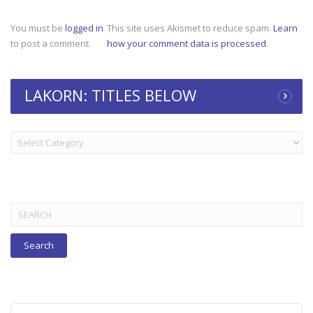
You must be
logged in
This site uses Akismet to reduce spam.
Learn
to post a comment.
how your comment data is processed
.
LAKORN: TITLES BELOW
LAKORN:
TITLES
BELOW
Search
for: