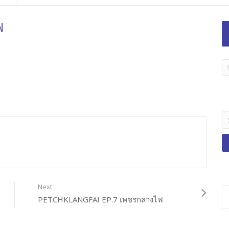
ฟ
LA
TI
B
Se
fo
Next
PETCHKLANGFAI EP.7 เพชรกลางไฟ