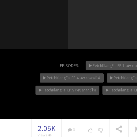
EPISODES:
PetchKlangFai EP.1 เพชรก
PetchKlangFai EP.4 เพชรกลางไฟ
PetchKlangFa
Mani Nak
NOW PLAYING
PetchKlangFai EP.9 เพชรกลางไฟ
PetchKlangFai E
2.06K
0
Views