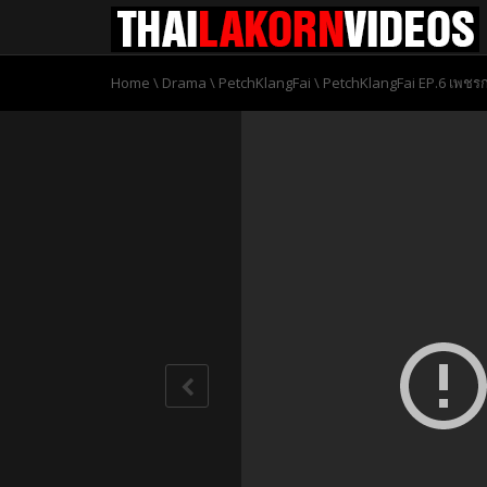
Home
\
Drama
\
PetchKlangFai
\
PetchKlangFai EP.6 เพชร