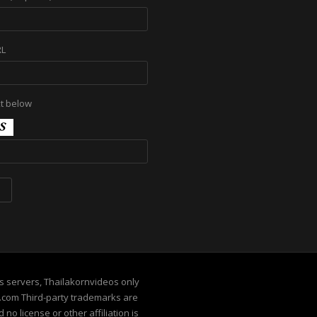
RL
xt below
its servers, Thailakornvideos only
e.com Third-party trademarks are
no license or other affiliation is