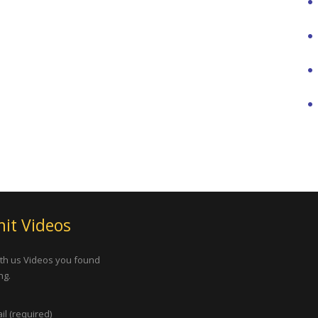
it Videos
th us Videos you found
ng.
il (required)