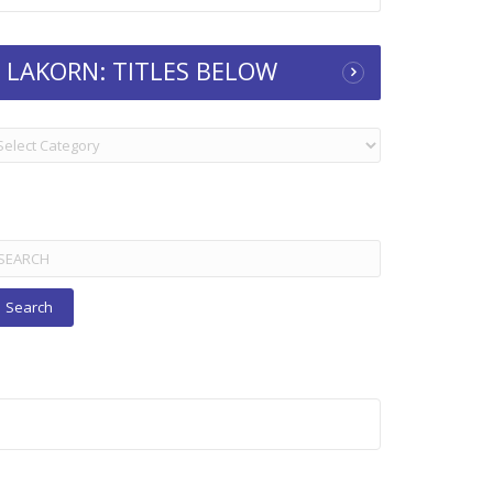
LAKORN: TITLES BELOW
KORN:
TLES
ELOW
arch
r: