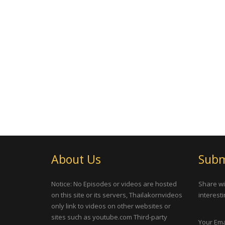
About Us
Subm
Notice: No Episodes or videos are hosted
Share wi
on this site or its servers, Thailakornvideos
interesti
only link to videos on other websites or
sites such as youtube.com Third-party
Your Ema